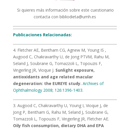
Si quieres más información sobre este cuestionario
contacta con
bibliodieta@umh.es
Publicaciones Relacionadas:
4. Fletcher AE, Bentham CG, Agnew M, Young IS ,
Augood C, Chakravarthy U, de Jong PTVM, Rahu M,
Seland J, Soubrane G, Tomazzoli L, Topouzis F,
Vingerling JR, Vioque J.
Sunlight exposure,
antioxidants and age related macular
degeneration: the EUREYE study.
Archives of
Ophthalmology 2008; 126:1396-1403.
3. Augood C, Chakravarthy U, Young I, Vioque J, de
Jong P, Bentham G, Rahu M, Seland J, Soubrane G,
Tomazzoli L, Topouzis F, Vingerling JR, Fletcher AE.
Oily fish consumption, dietary DHA and EPA