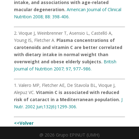
intake, and associations with age-related
macular degeneration.
American Journal of Clinical
Nutrition 2008; 88: 398-406.
2. Vioque J, Weinbrenner T, Asensio L, Castelló A,
Young IS, Fletcher A.
Plasma concentrations of
carotenoids and vitamin C are better correlated
with dietary intake in normal weight than
overweight and obese elderly subjects.
British
Journal of Nutrition 2007; 97, 977–986.
1. Valero MP, Fletcher AE, De Stavola BL, Vioque J,
Alepuz VC.
Vitamin C is associated with reduced
risk of cataract in a Mediterranean population.
J
Nutr. 2002 Jun;132(6):1299-306.
<<Volver
@ 2026 Grupo EPINUT (UMH)