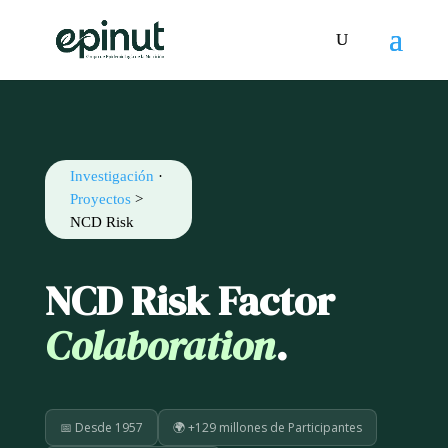
Investigación
·
Proyectos
>
NCD Risk
NCD Risk Factor
Colaboration
.
📅 Desde 1957
🌍 +129 millones de Participantes