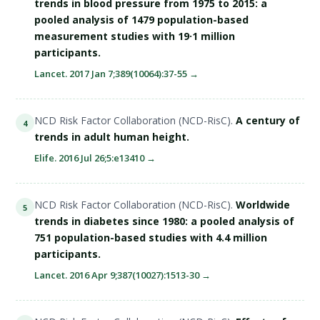
trends in blood pressure from 1975 to 2015: a
pooled analysis of 1479 population-based
measurement studies with 19·1 million
participants.
Lancet. 2017 Jan 7;389(10064):37-55 →
NCD Risk Factor Collaboration (NCD-RisC).
A century of
4
trends in adult human height.
Elife. 2016 Jul 26;5:e13410 →
NCD Risk Factor Collaboration (NCD-RisC).
Worldwide
5
trends in diabetes since 1980: a pooled analysis of
751 population-based studies with 4.4 million
participants.
Lancet. 2016 Apr 9;387(10027):1513-30 →